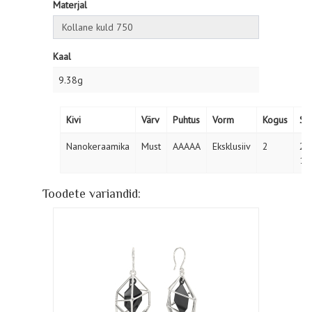
Materjal
Kaal
9.38g
Kivi
Värv
Puhtus
Vorm
Kogus
Su
Nanokeraamika
Must
AAAAA
Eksklusiiv
2
28
13
Toodete variandid: