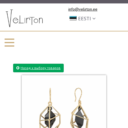
info@velirton.ee
EESTI
Назад к выбору товаров