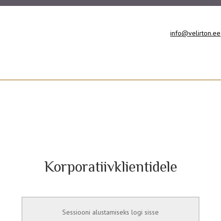
info@velirton.ee
Korporatiivklientidele
Sessiooni alustamiseks logi sisse