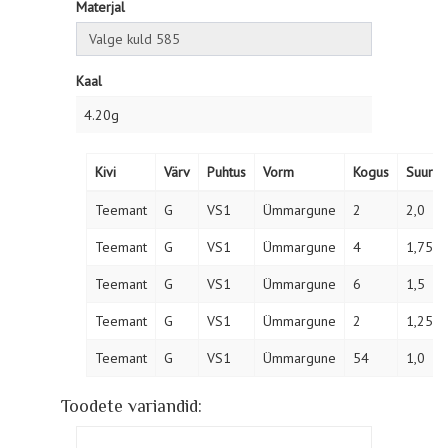
Materjal
Kaal
4.20g
Kivi
Värv
Puhtus
Vorm
Kogus
Suurus
Teemant
G
VS1
Ümmargune
2
2,0
Teemant
G
VS1
Ümmargune
4
1,75
Teemant
G
VS1
Ümmargune
6
1,5
Teemant
G
VS1
Ümmargune
2
1,25
Teemant
G
VS1
Ümmargune
54
1,0
Toodete variandid: