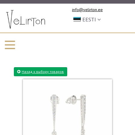
info@velirton.ee
EESTI
Назад к выбору товаров