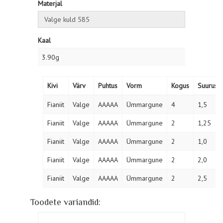
Materjal
Kaal
3.90g
Kivi
Värv
Puhtus
Vorm
Kogus
Suurus
Fianiit
Valge
AAAAA
Ümmargune
4
1,5
Fianiit
Valge
AAAAA
Ümmargune
2
1,25
Fianiit
Valge
AAAAA
Ümmargune
2
1,0
Fianiit
Valge
AAAAA
Ümmargune
2
2,0
Fianiit
Valge
AAAAA
Ümmargune
2
2,5
Toodete variandid: