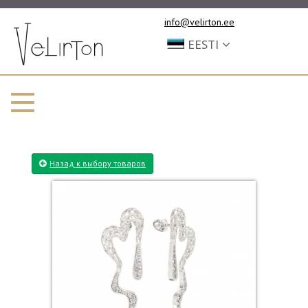
info@velirton.ee
EESTI
Назад к выбору товаров