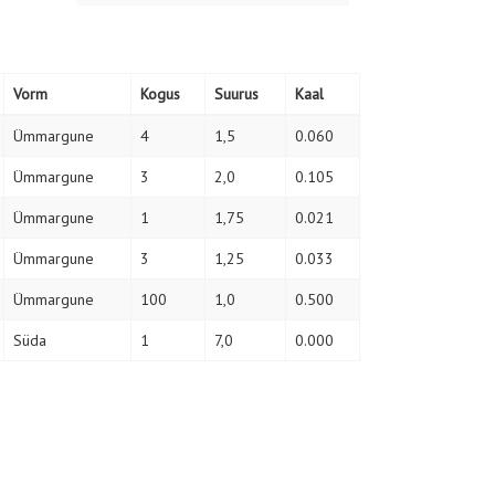
Vorm
Kogus
Suurus
Kaal
Ümmargune
4
1,5
0.060
Ümmargune
3
2,0
0.105
Ümmargune
1
1,75
0.021
Ümmargune
3
1,25
0.033
Ümmargune
100
1,0
0.500
Süda
1
7,0
0.000