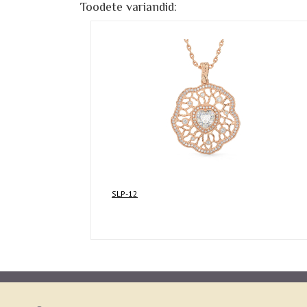
Toodete variandid:
SLP-12