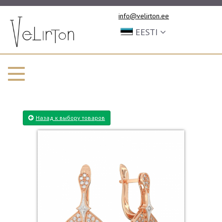
info@velirton.ee
EESTI
Назад к выбору товаров