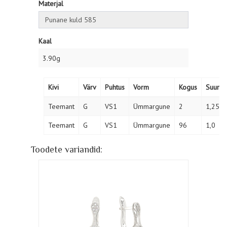
Materjal
Kaal
3.90g
Kivi
Värv
Puhtus
Vorm
Kogus
Suurus
Teemant
G
VS1
Ümmargune
2
1,25
Teemant
G
VS1
Ümmargune
96
1,0
Toodete variandid: