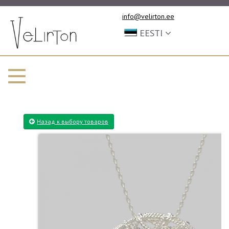
info@velirton.ee
EESTI
Назад к выбору товаров