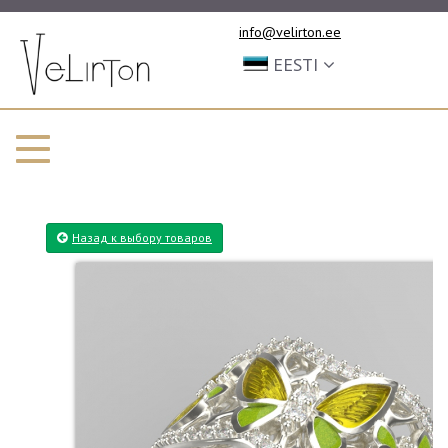
info@velirton.ee
EESTI
Назад к выбору товаров